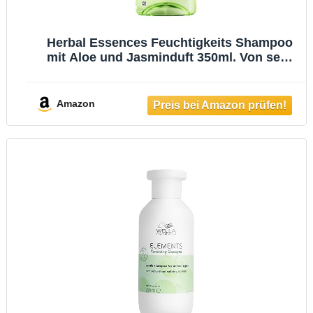
Herbal Essences Feuchtigkeits Shampoo
mit Aloe und Jasminduft 350ml. Von sehr
trockenem zu glänzenden Haar, Ohne
Silikone, ohne sulfatierte Tenside, Mit
Inhaltsstoffen natürlichen Ursprungs,
Amazon
Vegan