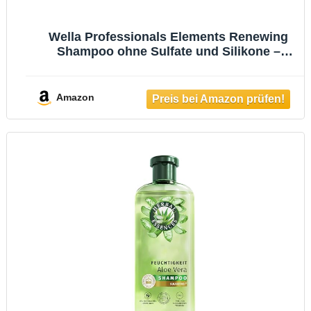
Wella Professionals Elements Renewing
Shampoo ohne Sulfate und Silikone –
beruhigende Haarpflege für empfindliche
Kopfhaut – mit Aloe Vera und Vitmain E – 1
l
Amazon