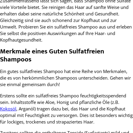
Zusammenfassend lässt sich sagen, dass Shampoo ohne Sulfate
viele Vorteile bietet. Sie reinigen das Haar auf sanfte Weise und
erhalten dabei seine natürliche Schönheit und Gesundheit.
Gleichzeitig sind sie auch schonend zur Kopfhaut und zur
Umwelt. Probieren Sie ein sulfatfreies Shampoo aus und erleben
Sie selbst die positiven Auswirkungen auf Ihre Haar- und
Kopfhautgesundheit.
Merkmale eines Guten Sulfatfreien
Shampoos
Ein gutes sulfatfreies Shampoo hat eine Reihe von Merkmalen,
die es von herkömmlichen Shampoos unterscheiden. Gehen wir
sie einmal gemeinsam durch!
Erstens sollte ein sulfatfreies Shampoo feuchtigkeitsspendend
sein. Inhaltsstoffe wie Aloe, Honig und pflanzliche Öle (z.B.
Kokosöl
, Arganöl) tragen dazu bei, das Haar und die Kopfhaut
optimal mit Feuchtigkeit zu versorgen. Dies ist besonders wichtig
für lockiges, trockenes und strapaziertes Haar.
Zweitens sollten die enthaltenen Tenside (Surfactants) mild und