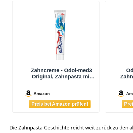
Zahncreme - Odol-med3
Od
Original, Zahnpasta mit
Zahn
3in1 Schutz für starke
Min
Zähne, gesundes
Sch
Amazon
Am
Zahnfleisch** und frischen
ges
Atem, 75 ml
und
Die Zahnpasta-Geschichte reicht weit zurück zu den 