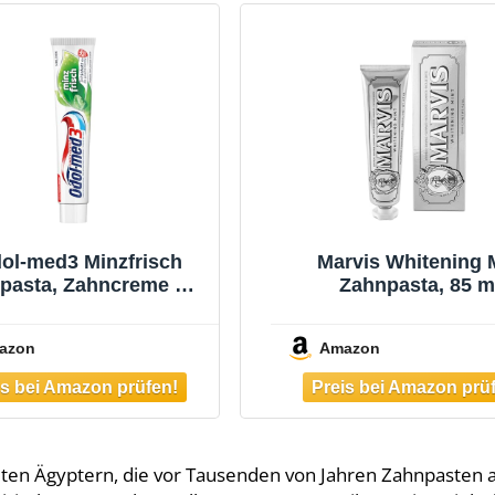
ol-med3 Minzfrisch
Marvis Whitening 
pasta, Zahncreme mit
Zahnpasta, 85 m
zgeschmack und 3in1
Whitening Zahnpa
utz für starke Zähne,
fördert eine natürl
azon
Amazon
undes Zahnfleisch**
Zahnaufhellung
 frischen Atem, 75ml
Zahncreme entfernt 
& verleiht langanha
Frische
alten Ägyptern, die vor Tausenden von Jahren Zahnpasten 