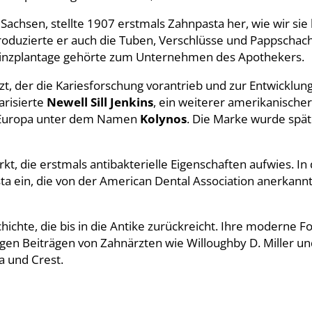
achsen, stellte 1907 erstmals Zahnpasta her, wie wir sie
duzierte er auch die Tuben, Verschlüsse und Pappschacht
rminzplantage gehörte zum Unternehmen des Apothekers.
t, der die Kariesforschung vorantrieb und zur Entwicklun
arisierte
Newell Sill Jenkins
, ein weiterer amerikanischer
n Europa unter dem Namen
Kolynos
. Die Marke wurde spät
kt, die erstmals antibakterielle Eigenschaften aufwies. In
ta ein, die von der American Dental Association anerkann
chte, die bis in die Antike zurückreicht. Ihre moderne F
tigen Beiträgen von Zahnärzten wie Willoughby D. Miller u
a und Crest.