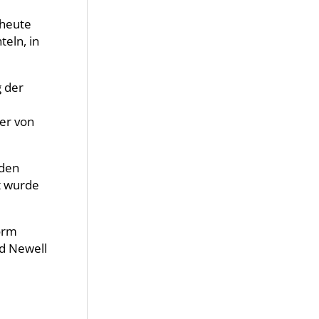
 heute
eln, in
g der
er von
 den
t wurde
orm
nd Newell