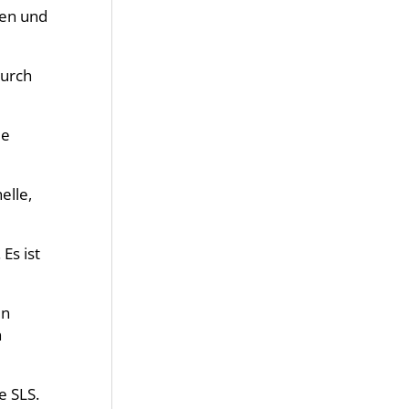
ten und
durch
ie
elle,
Es ist
en
n
e SLS.