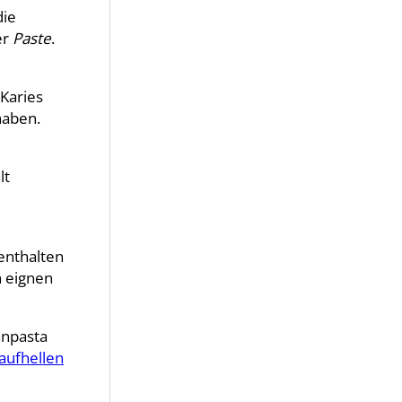
die
er
Paste
.
 Karies
haben.
lt
enthalten
n eignen
hnpasta
aufhellen