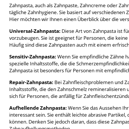
Zahnpasta, auch als Zahnpaste, Zahncreme oder Zahnc
tägliche Zahnhygiene. Sie basiert auf verschiedene
Hier möchten wir Ihnen einen Überblick über die ver
Universal-Zahnpasta:
Diese Art von Zahnpasta ist für
vorzubeugen. Sie ist geeignet für Personen, die kein
Häufig sind diese Zahnpasten auch mit einem erfris
Sensitiv-Zahnpasta:
Wenn Sie empfindliche Zähne hab
spezielle Inhaltsstoffe, die die Schmerzempfindlichk
Zahnpasta ist besonders für Personen mit empfindlic
Repair-Zahnpasta:
Bei Zahnfleischproblemen und Za
Inhaltsstoffe, die den Zahnschmelz remineralisieren
sich für Personen, die anfällig für Zahnfleischentzü
Aufhellende Zahnpasta:
Wenn Sie das Aussehen Ihr
interessant sein. Sie enthält leichte abrasive Partike
können. Denken Sie jedoch daran, dass diese Zahnpaste
Zahnaufhellungsmethoden.