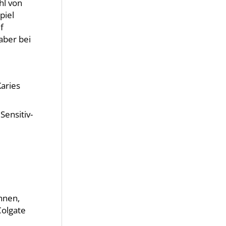
hl von
piel
f
aber bei
aries
Sensitiv-
nnen,
Colgate