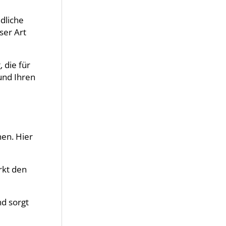
dliche
ser Art
 die für
und Ihren
en. Hier
ärkt den
d sorgt