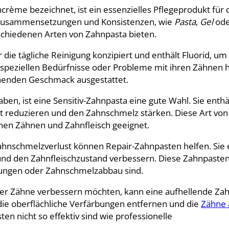
rème bezeichnet, ist ein essenzielles Pflegeprodukt für 
n Zusammensetzungen und Konsistenzen, wie
Pasta
,
Gel
od
schiedenen Arten von Zahnpasta bieten.
 die tägliche Reinigung konzipiert und enthält Fluorid, um
e speziellen Bedürfnisse oder Probleme mit ihren Zähnen 
chenden Geschmack ausgestattet.
en, ist eine Sensitiv-Zahnpasta eine gute Wahl. Sie enthä
eit reduzieren und den Zahnschmelz stärken. Diese Art von
hen Zähnen und Zahnfleisch geeignet.
hnschmelzverlust können Repair-Zahnpasten helfen. Sie 
 und den Zahnfleischzustand verbessern. Diese Zahnpaste
ndungen oder Zahnschmelzabbau sind.
er Zähne verbessern möchten, kann eine aufhellende Za
l, die oberflächliche Verfärbungen entfernen und die
Zähne 
n nicht so effektiv sind wie professionelle