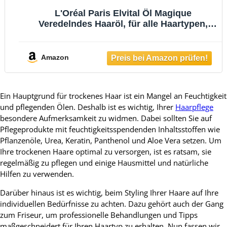
L'Oréal Paris Elvital Öl Magique
Veredelndes Haaröl, für alle Haartypen,
gegen Frizz und Austrocknen, mit 6
kostbaren Blütenölen, für Glanz und
Geschmeidigkeit, Hitzeschutz bis 230 °C, 1
Amazon
x 100ml
Ein Hauptgrund für trockenes Haar ist ein Mangel an Feuchtigkeit
und pflegenden Ölen. Deshalb ist es wichtig, Ihrer
Haarpflege
besondere Aufmerksamkeit zu widmen. Dabei sollten Sie auf
Pflegeprodukte mit feuchtigkeitsspendenden Inhaltsstoffen wie
Pflanzenöle, Urea, Keratin, Panthenol und Aloe Vera setzen. Um
Ihre trockenen Haare optimal zu versorgen, ist es ratsam, sie
regelmäßig zu pflegen und einige Hausmittel und natürliche
Hilfen zu verwenden.
Darüber hinaus ist es wichtig, beim Styling Ihrer Haare auf Ihre
individuellen Bedürfnisse zu achten. Dazu gehört auch der Gang
zum Friseur, um professionelle Behandlungen und Tipps
maßgeschneidert für Ihren Haartyp zu erhalten. Nun fassen wir