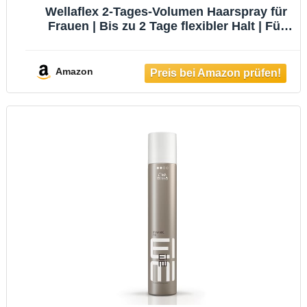
Wellaflex 2-Tages-Volumen Haarspray für
Frauen | Bis zu 2 Tage flexibler Halt | Für
lang anhaltendes Styling | Sanft zur
Kopfhaut, dermatologisch getestet |
Vegane Formel | Haltegrad 4 | 75ml
Amazon