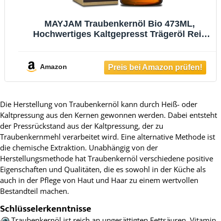
MAYJAM Traubenkernöl Bio 473ML,
Hochwertiges Kaltgepresst Trägeröl Rein
und Natürlich für Haut, Haar, Körper,
Massage, Hautöl Reparatur und Pflege,
USDA Organic, Grapeseed Oil
Amazon
Die Herstellung von Traubenkernöl kann durch Heiß- oder
Kaltpressung aus den Kernen gewonnen werden. Dabei entsteht
der Pressrückstand aus der Kaltpressung, der zu
Traubenkernmehl verarbeitet wird. Eine alternative Methode ist
die chemische Extraktion. Unabhängig von der
Herstellungsmethode hat Traubenkernöl verschiedene positive
Eigenschaften und Qualitäten, die es sowohl in der Küche als
auch in der Pflege von Haut und Haar zu einem wertvollen
Bestandteil machen.
Schlüsselerkenntnisse
Traubenkernöl ist reich an ungesättigten Fettsäuren, Vitamin