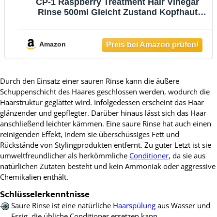
CP-1 Raspberry Treatment Hair Vinegar
Rinse 500ml Gleicht Zustand Kopfhaut
Erhält Angenehmen Geruch Lange Zeit
Reinigt Kopfhaut Beruhigt
Empfindlichkeiten für Frisches Gesundes
Amazon
Haar
Durch den Einsatz einer sauren Rinse kann die äußere
Schuppenschicht des Haares geschlossen werden, wodurch die
Haarstruktur geglättet wird. Infolgedessen erscheint das Haar
glänzender und gepflegter. Darüber hinaus lässt sich das Haar
anschließend leichter kämmen. Eine saure Rinse hat auch einen
reinigenden Effekt, indem sie überschüssiges Fett und
Rückstände von Stylingprodukten entfernt. Zu guter Letzt ist sie
umweltfreundlicher als herkömmliche
Conditioner
, da sie aus
natürlichen Zutaten besteht und kein Ammoniak oder aggressive
Chemikalien enthält.
Schlüsselerkenntnisse
Saure Rinse ist eine natürliche
Haarspülung
aus Wasser und
Essig, die übliche Conditioner ersetzen kann.