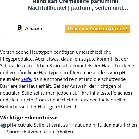
Hand san Cremeseife parfümfrei
Nachfüllbeutel | parfüm-, seifen und
farbstofffrei | Händewaschen &
Gesichtsreinigung | Rezeptur ohne
Mikroplastik | pH-hautneutral & vegan |
Amazon
500ml
Verschiedene Hauttypen benötigen unterschiedliche
Pflegeprodukte. Aber etwas, das allen zugute kommt, ist der
Schutz des natürlichen Säureschutzmantels der Haut. Trockene
und empfindliche Hauttypen profitieren besonders von pH-
neutraler
Seife
, da sie schonend reinigt und die schützende
Barriere der Haut erhält. Bei der Auswahl der richtigen pH-
neutralen Seife sollte man jedoch auf ihre Inhaltsstoffe achten
und sich für ein Produkt entscheiden, das den individuellen
Bedürfnissen der Haut gerecht wird.
Wichtige Erkenntnisse
pH-neutrale Seife ist sanft zur Haut und hilft, den natürlichen
Säureschutzmantel zu erhalten.