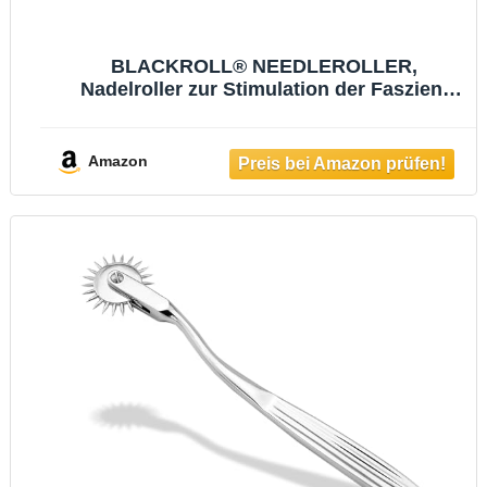
BLACKROLL® NEEDLEROLLER,
Nadelroller zur Stimulation der Faszien,
Massageroller mit
durchblutungsfördernder Wirkung,
Triggerpunkt-Massagegerät hilft bei
Amazon
chronischen Schmerzen