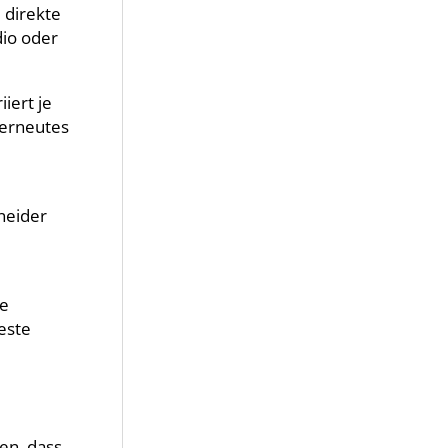
 direkte
dio oder
iiert je
 erneutes
e
neider
ie
este
en, dass