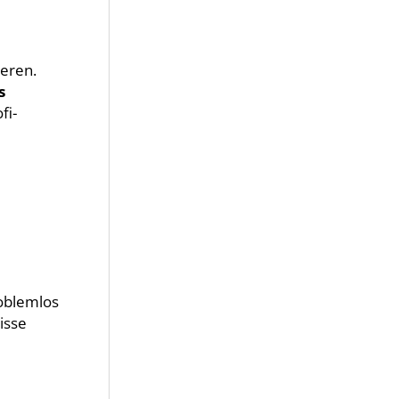
ieren.
s
fi-
roblemlos
isse