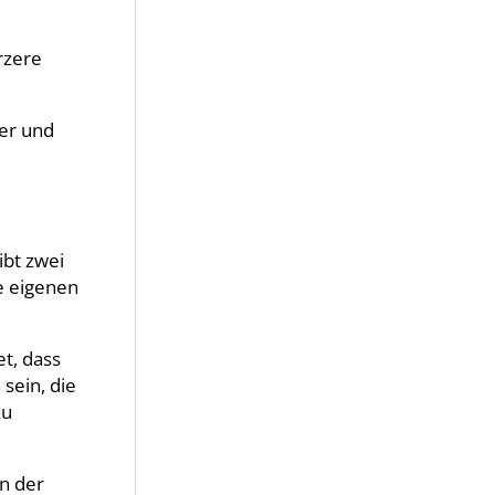
rzere
ser und
ibt zwei
e eigenen
t, dass
sein, die
zu
in der