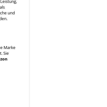
 Leistung,
als
rche und
den.
die Marke
. Sie
zon