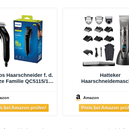
ps Haarschneider f. d.
Hatteker
ze Familie QC5115/15
Haarschneidemasc
delstahlklingen, 11
Profi Haarschneider 
ngeneinstellungen,
Haartrimmer Bartsch
azon
Amazon
rwendung mit Kabel
Barttrimmer
Präzisionstrimm
Langhaarschneid
Wasserdicht 3 In