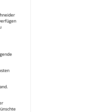
hneider
 verfügen
u
egende
osten
Hand.
er
wünschte