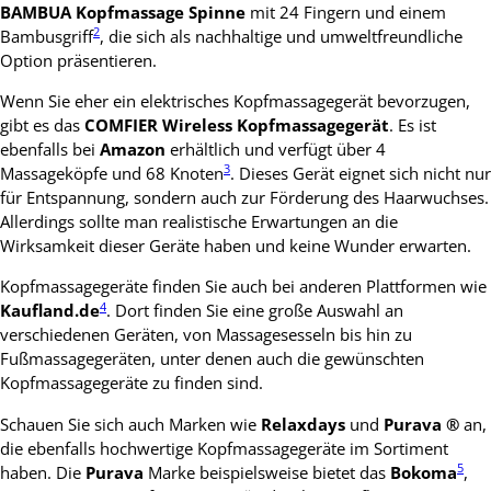
BAMBUA Kopfmassage Spinne
mit 24 Fingern und einem
2
Bambusgriff
, die sich als nachhaltige und umweltfreundliche
Option präsentieren.
Wenn Sie eher ein elektrisches Kopfmassagegerät bevorzugen,
gibt es das
COMFIER Wireless Kopfmassagegerät
. Es ist
ebenfalls bei
Amazon
erhältlich und verfügt über 4
3
Massageköpfe und 68 Knoten
. Dieses Gerät eignet sich nicht nur
für Entspannung, sondern auch zur Förderung des Haarwuchses.
Allerdings sollte man realistische Erwartungen an die
Wirksamkeit dieser Geräte haben und keine Wunder erwarten.
Kopfmassagegeräte finden Sie auch bei anderen Plattformen wie
4
Kaufland.de
. Dort finden Sie eine große Auswahl an
verschiedenen Geräten, von Massagesesseln bis hin zu
Fußmassagegeräten, unter denen auch die gewünschten
Kopfmassagegeräte zu finden sind.
Schauen Sie sich auch Marken wie
Relaxdays
und
Purava ®
an,
die ebenfalls hochwertige Kopfmassagegeräte im Sortiment
5
haben. Die
Purava
Marke beispielsweise bietet das
Bokoma
,