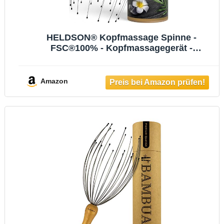
HELDSON® Kopfmassage Spinne -
FSC®100% - Kopfmassagegerät -
Muttertagsgeschenk - Kopfmassage &
Haarmassage - Kopfmassagegerät -
Kopfkratzer - Muttertag Geschenk für
Amazon
Frauen, Männer & Senioren