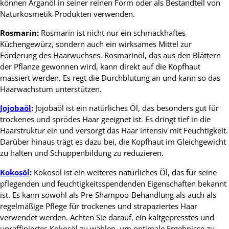
können Arganöl in seiner reinen Form oder als Bestandteil von
Naturkosmetik-Produkten verwenden.
Rosmarin:
Rosmarin ist nicht nur ein schmackhaftes
Küchengewürz, sondern auch ein wirksames Mittel zur
Förderung des Haarwuchses. Rosmarinöl, das aus den Blättern
der Pflanze gewonnen wird, kann direkt auf die Kopfhaut
massiert werden. Es regt die Durchblutung an und kann so das
Haarwachstum unterstützen.
Jojobaöl
:
Jojobaöl ist ein natürliches Öl, das besonders gut für
trockenes und sprödes Haar geeignet ist. Es dringt tief in die
Haarstruktur ein und versorgt das Haar intensiv mit Feuchtigkeit.
Darüber hinaus trägt es dazu bei, die Kopfhaut im Gleichgewicht
zu halten und Schuppenbildung zu reduzieren.
Kokosöl
:
Kokosöl ist ein weiteres natürliches Öl, das für seine
pflegenden und feuchtigkeitsspendenden Eigenschaften bekannt
ist. Es kann sowohl als Pre-Shampoo-Behandlung als auch als
regelmäßige Pflege für trockenes und strapaziertes Haar
verwendet werden. Achten Sie darauf, ein kaltgepresstes und
unraffiniertes Kokosöl zu wählen, um optimale Ergebnisse zu