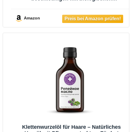
Rosmarinöl, Rizinusöl, Mandelöl und
Arganöl als Haarmaske und Haarkur
(Hallelujah, Haaröl)
Amazon
Klettenwurzelöl für Haare – Natürliches