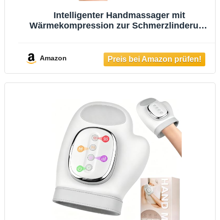
Intelligenter Handmassager mit
Wärmekompression zur Schmerzlinderung
für Arthritis und Karpaltunnelsyndrom-
Linderung, Elektrischer Shiatsu-
Handgelenk/Finger/Holz Massager
Amazon