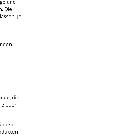
ege und
n. Die
lassen. Je
enden.
ände, die
are oder
können
rodukten