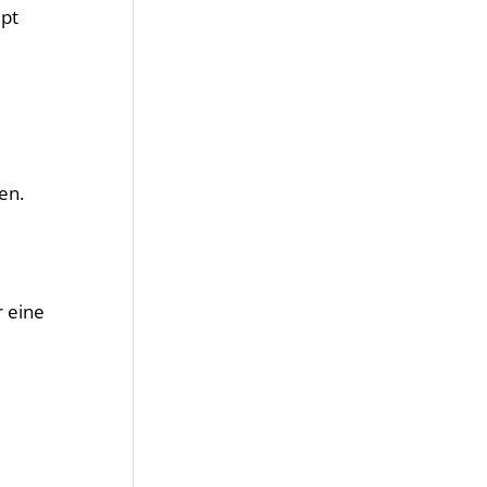
ept
en.
r eine