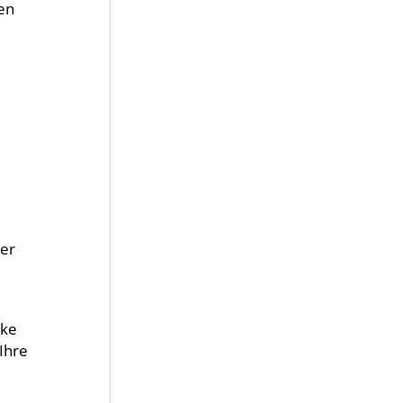
en
der
ske
Ihre