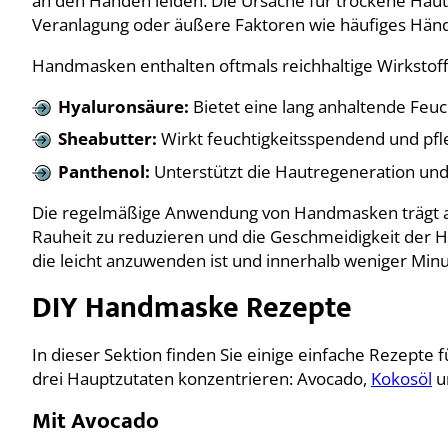
an den Händen leiden. Die Ursache für trockene Haut
Veranlagung oder äußere Faktoren wie häufiges Hä
Handmasken enthalten oftmals reichhaltige Wirkstoff
Hyaluronsäure:
Bietet eine lang anhaltende Feuc
Sheabutter:
Wirkt feuchtigkeitsspendend und pfl
Panthenol:
Unterstützt die Hautregeneration und l
Die regelmäßige Anwendung von Handmasken trägt als
Rauheit zu reduzieren und die Geschmeidigkeit der Hä
die leicht anzuwenden ist und innerhalb weniger Minu
DIY Handmaske Rezepte
In dieser Sektion finden Sie einige einfache Rezepte
drei Hauptzutaten konzentrieren: Avocado,
Kokosöl
u
Mit Avocado