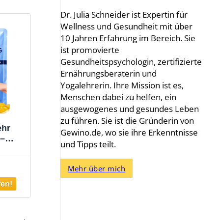
Dr. Julia Schneider ist Expertin für
Wellness und Gesundheit mit über
10 Jahren Erfahrung im Bereich. Sie
ist promovierte
Gesundheitspsychologin, zertifizierte
Ernährungsberaterin und
Yogalehrerin. Ihre Mission ist es,
Menschen dabei zu helfen, ein
ausgewogenes und gesundes Leben
zu führen. Sie ist die Gründerin von
ehr
Gewino.de, wo sie ihre Erkenntnisse
 –
und Tipps teilt.
chuhe
tter,
Mehr über mich
 E –
dende
uhe –
 Damen
)