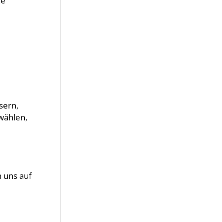
he
sern,
wählen,
 uns auf