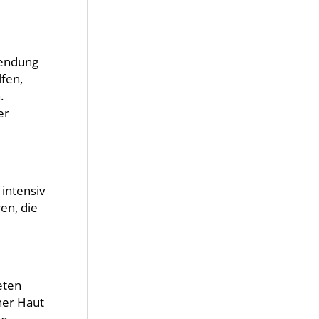
wendung
fen,
.
er
intensiv
en, die
eten
ner Haut