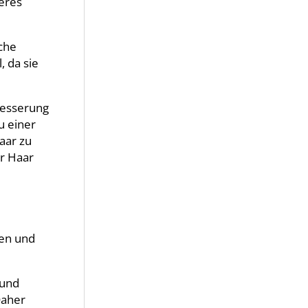
teres
iche
, da sie
besserung
u einer
aar zu
hr Haar
gen und
 und
Daher