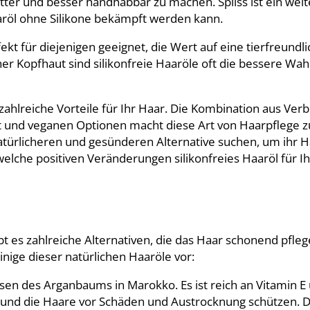
atter und besser handhabbar zu machen. Spliss ist ein wei
röl ohne Silikone bekämpft werden kann.
ekt für diejenigen geeignet, die Wert auf eine tierfreundl
r Kopfhaut sind silikonfreie Haaröle oft die bessere Wahl
zahlreiche Vorteile für Ihr Haar. Die Kombination aus Ver
kt und veganen Optionen macht diese Art von Haarpflege z
natürlicheren und gesünderen Alternative suchen, um ihr H
 welche positiven Veränderungen silikonfreies Haaröl für I
bt es zahlreiche Alternativen, die das Haar schonend pfle
inige dieser natürlichen Haaröle vor:
sen des Arganbaums in Marokko. Es ist reich an Vitamin E
n und die Haare vor Schäden und Austrocknung schützen. 