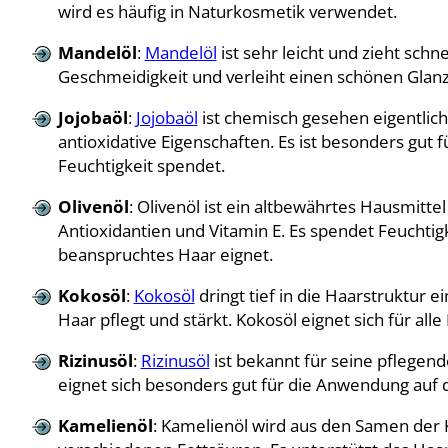
wird es häufig in Naturkosmetik verwendet.
Mandelöl
:
Mandelöl
ist sehr leicht und zieht schne
Geschmeidigkeit und verleiht einen schönen Glanz.
Jojobaöl
:
Jojobaöl
ist chemisch gesehen eigentlich
antioxidative Eigenschaften. Es ist besonders gut f
Feuchtigkeit spendet.
Olivenöl
: Olivenöl ist ein altbewährtes Hausmittel 
Antioxidantien und Vitamin E. Es spendet Feuchtig
beanspruchtes Haar eignet.
Kokosöl
:
Kokosöl
dringt tief in die Haarstruktur e
Haar pflegt und stärkt. Kokosöl eignet sich für al
Rizinusöl
:
Rizinusöl
ist bekannt für seine pflegen
eignet sich besonders gut für die Anwendung auf
Kamelienöl
: Kamelienöl wird aus den Samen der 