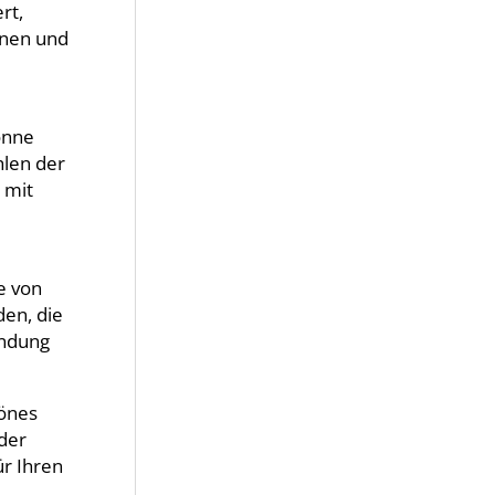
rt,
minen und
onne
hlen der
 mit
re von
den, die
endung
hönes
 der
ür Ihren