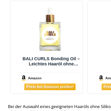
BALI CURLS Bonding Oil –
Leichtes Haaröl ohne
Silikone –
W
Feuchtigkeitsspendendes
Amazon
Am
Haar Öl zur Pflege von
Haar
Locken – Hair Oil für
trockenes Haar – Für
Ros
geschmeidige und
Lav
glänzende Haare – 30ml
N
Zus
Bei der Auswahl eines geeigneten Haaröls ohne Silikon