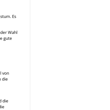
hstum. Es
 der Wahl
ne gute
l von
m die
d die
die