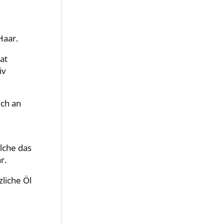
Haar.
at
iv
ich an
elche das
r.
liche Öl