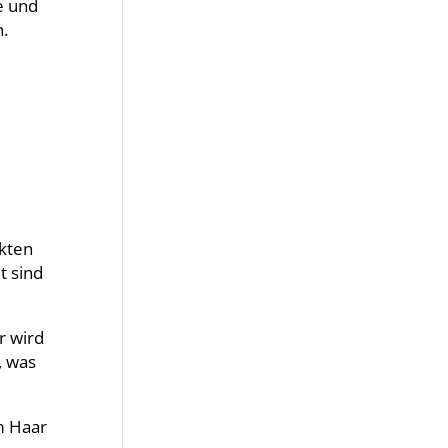
e und
.
ukten
t sind
r wird
, was
m Haar