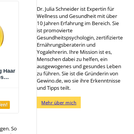
Dr. Julia Schneider ist Expertin für
Wellness und Gesundheit mit über
10 Jahren Erfahrung im Bereich. Sie
ist promovierte
Gesundheitspsychologin, zertifizierte
Ernährungsberaterin und
Yogalehrerin. Ihre Mission ist es,
Menschen dabei zu helfen, ein
ausgewogenes und gesundes Leben
g Haar
zu führen. Sie ist die Gründerin von
es
Gewino.de, wo sie ihre Erkenntnisse
chutz,
und Tipps teilt.
 Das
ch,
 Mehr
Mehr über mich
Zu 72
olle,
igen. So