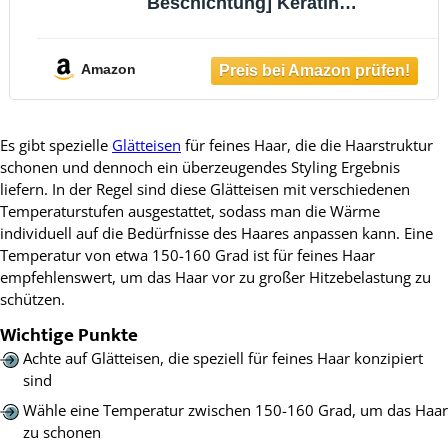
Beschichtung] Keratin
(Keramikbeschichtung mit Keratin &
Mandelöl angereichert) LCD-Display, 10
Temperatureinstellungen 150-230°C,
Amazon
Haarglätter S8540,Schwarz, 110 mm
Es gibt spezielle
Glätteisen
für feines Haar, die die Haarstruktur
schonen und dennoch ein überzeugendes Styling Ergebnis
liefern. In der Regel sind diese Glätteisen mit verschiedenen
Temperaturstufen ausgestattet, sodass man die Wärme
individuell auf die Bedürfnisse des Haares anpassen kann. Eine
Temperatur von etwa 150-160 Grad ist für feines Haar
empfehlenswert, um das Haar vor zu großer Hitzebelastung zu
schützen.
Wichtige Punkte
Achte auf Glätteisen, die speziell für feines Haar konzipiert
sind
Wähle eine Temperatur zwischen 150-160 Grad, um das Haar
zu schonen