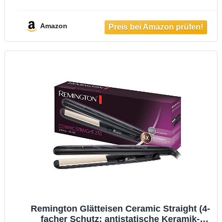
Aufladung] Pro-Ion (Ultra-Turmalin-
Keramikbeschichtung, LCD-Display,150-
230°C,Temp.-Boost-Funktion) Haarglätter
Amazon
S7710
Remington Glätteisen Ceramic Straight (4-
facher Schutz: antistatische Keramik-