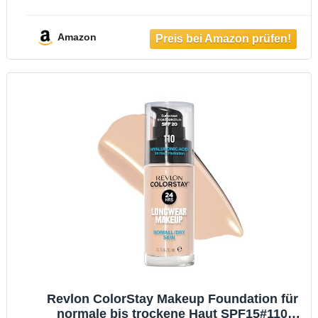
vegane Formel, flüssige Textur, mittlere
Deckkraft, natürliches Finish, für alle
Hauttypen, 1.N Neutral Light, 30 ml
Amazon
Revlon ColorStay Makeup Foundation für
normale bis trockene Haut SPF15#110