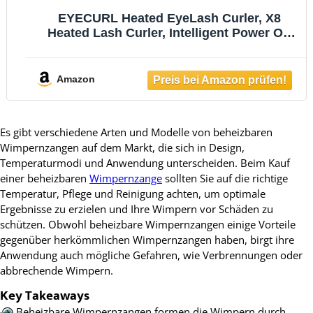
EYECURL Heated EyeLash Curler, X8
Heated Lash Curler, Intelligent Power Off
Rechargeable Electric Eyelash Curler
Heated By Steel Wire for 24 Hs Long
Lasting (Pure White/Gold)
Amazon
Es gibt verschiedene Arten und Modelle von beheizbaren
Wimpernzangen auf dem Markt, die sich in Design,
Temperaturmodi und Anwendung unterscheiden. Beim Kauf
einer beheizbaren
Wimpernzange
sollten Sie auf die richtige
Temperatur, Pflege und Reinigung achten, um optimale
Ergebnisse zu erzielen und Ihre Wimpern vor Schäden zu
schützen. Obwohl beheizbare Wimpernzangen einige Vorteile
gegenüber herkömmlichen Wimpernzangen haben, birgt ihre
Anwendung auch mögliche Gefahren, wie Verbrennungen oder
abbrechende Wimpern.
Key Takeaways
Beheizbare Wimpernzangen formen die Wimpern durch