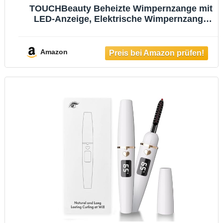
TOUCHBeauty Beheizte Wimpernzange mit
LED-Anzeige, Elektrische Wimpernzange
mit 3 Temperatureinstellungen, Natürlicher
Schwung mit Heizsilikon, 10s schnelles
Aufheizen und lange Haltbarkeit AG-2316
Amazon