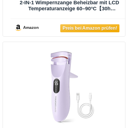
2-IN-1 Wimpernzange Beheizbar mit LCD
Temperaturanzeige 60–90°C【30h
Schwung Wie Frisch Gestylt】【Sofortiges
Styling Ohne Hitzegefühl】Wimpern Curler
für sicheres Styling zu Hause, im Büro und
Amazon
auf Reisen