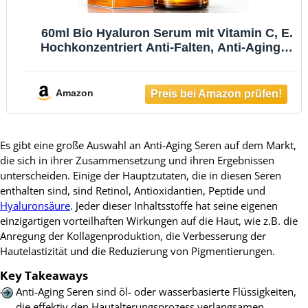
60ml Bio Hyaluron Serum mit Vitamin C, E.
Hochkonzentriert Anti-Falten, Anti-Aging &
Dunkle-Flecken. Hyaluronsäure-
Gesichtsserum, Ideal als
Augenkonturcreme, Dermaroller. Essence
Amazon
Vegane Naturkosmetik
Es gibt eine große Auswahl an Anti-Aging Seren auf dem Markt,
die sich in ihrer Zusammensetzung und ihren Ergebnissen
unterscheiden. Einige der Hauptzutaten, die in diesen Seren
enthalten sind, sind Retinol, Antioxidantien, Peptide und
Hyaluronsäure
. Jeder dieser Inhaltsstoffe hat seine eigenen
einzigartigen vorteilhaften Wirkungen auf die Haut, wie z.B. die
Anregung der Kollagenproduktion, die Verbesserung der
Hautelastizität und die Reduzierung von Pigmentierungen.
Key Takeaways
Anti-Aging Seren sind öl- oder wasserbasierte Flüssigkeiten,
die effektiv den Hautalterungsprozess verlangsamen