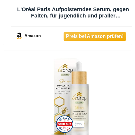
L'Oréal Paris Aufpolsterndes Serum, gegen
Falten, für jugendlich und praller
aussehende Haut [mit Hyaluronsäure und
Peptid], Gesichtsserum, Revitalift Filler, 1 x
30ml
Amazon